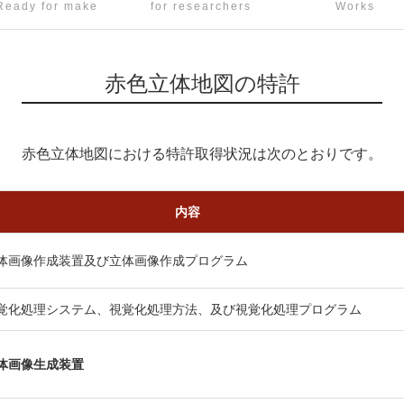
Ready for make
for researchers
Works
赤色立体地図の特許
赤色立体地図における特許取得状況は次のとおりです。
内容
体画像作成装置及び立体画像作成プログラム
覚化処理システム、視覚化処理方法、及び視覚化処理プログラム
体画像生成装置