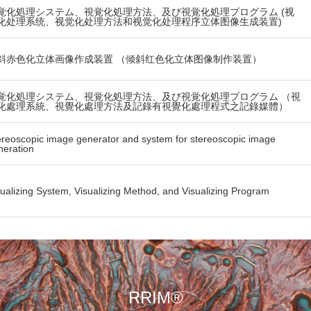
覚化処理システム、視覚化処理方法、及び視覚化処理プログラム (视
化处理系统、视觉化处理方法和视觉化处理程序立体图像生成装置)
斜赤色化立体画像作成装置 （倾斜红色化立体图像制作装置）
覚化処理システム、視覚化処理方法、及び視覚化処理プログラム （視
化處理系統、視覺化處理方法及記錄有視覺化處理程式之記錄媒體）
ereoscopic image generator and system for stereoscopic image
neration
sualizing System, Visualizing Method, and Visualizing Program
RRIM®