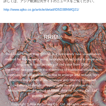
詳しくは、アジア航測公式サイトのニュースをご覧ください。
http://www.ajiko.co.jp/article/detail/ID5D3BNWQ21/
RRIM®
Red Relief Image Map (RRIM) is a completely new visualization
method for topography using saturation of red color to slope and
brightness to ridge-valley of red color from DEM.
The RRIM has overcame the shortness of traditional visualization
methods, such like weakness due to enlarge and reduce, light
direction dependence, stereoscope and filtering is needed,
can express details of topography by one image map.
We use patented method of RRIM, Asia Air Survey, Co., Ltd,
provide generation of RRIM.
Copyright ©
Asia Air Survey Co., Ltd.
All rights reserved.