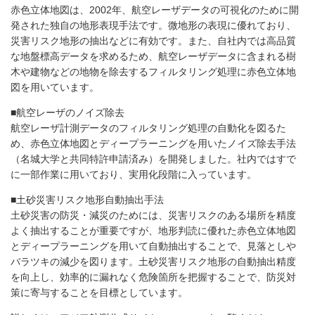
赤色立体地図は、2002年、航空レーザデータの可視化のために開
発された独自の地形表現手法です。微地形の表現に優れており、
災害リスク地形の抽出などに有効です。また、自社内では高品質
な地盤標高データを求めるため、航空レーザデータに含まれる樹
木や建物などの地物を除去するフィルタリング処理に赤色立体地
図を用いています。
■航空レーザのノイズ除去
航空レーザ計測データのフィルタリング処理の自動化を図るた
め、赤色立体地図とディープラーニングを用いたノイズ除去手法
（名城大学と共同特許申請済み）を開発しました。社内ではすで
に一部作業に用いており、実用化段階に入っています。
■土砂災害リスク地形自動抽出手法
土砂災害の防災・減災のためには、災害リスクのある場所を精度
よく抽出することが重要ですが、地形判読に優れた赤色立体地図
とディープラーニングを用いて自動抽出することで、見落としや
バラツキの減少を図ります。土砂災害リスク地形の自動抽出精度
を向上し、効率的に漏れなく危険箇所を把握することで、防災対
策に寄与することを目標としています。